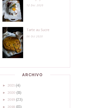
12 Dec 2020
Tarte au Sucre
06 Oct 2020
ARCHIVO
(4)
2021
►
(11)
2020
►
(23)
2019
►
(15)
2018
►