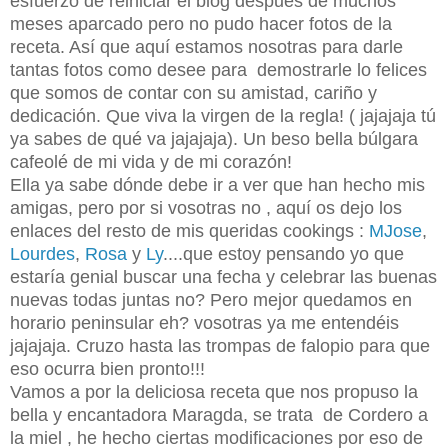
esfuerzo de reiniciar el blog después de muchos
meses aparcado pero no pudo hacer fotos de la
receta. Así que aquí estamos nosotras para darle
tantas fotos como desee para demostrarle lo felices
que somos de contar con su amistad, cariño y
dedicación. Que viva la virgen de la regla! ( jajajaja tú
ya sabes de qué va jajajaja). Un beso bella búlgara
cafeolé de mi vida y de mi corazón!
Ella ya sabe dónde debe ir a ver que han hecho mis
amigas, pero por si vosotras no , aquí os dejo los
enlaces del resto de mis queridas cookings :
MJose
,
Lourdes
,
Rosa
y
Ly
....que estoy pensando yo que
estaría genial buscar una fecha y celebrar las buenas
nuevas todas juntas no? Pero mejor quedamos en
horario peninsular eh? vosotras ya me entendéis
jajajaja. Cruzo hasta las trompas de falopio para que
eso ocurra bien pronto!!!
Vamos a por la deliciosa receta que nos propuso la
bella y encantadora Maragda, se trata de Cordero a
la miel , he hecho ciertas modificaciones por eso de