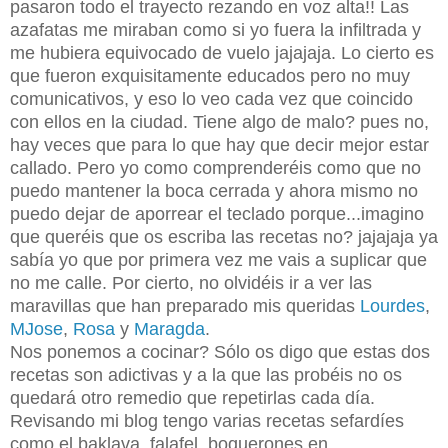
pasaron todo el trayecto rezando en voz alta!! Las
azafatas me miraban como si yo fuera la infiltrada y
me hubiera equivocado de vuelo jajajaja. Lo cierto es
que fueron exquisitamente educados pero no muy
comunicativos, y eso lo veo cada vez que coincido
con ellos en la ciudad. Tiene algo de malo? pues no,
hay veces que para lo que hay que decir mejor estar
callado. Pero yo como comprenderéis como que no
puedo mantener la boca cerrada y ahora mismo no
puedo dejar de aporrear el teclado porque...imagino
que queréis que os escriba las recetas no? jajajaja ya
sabía yo que por primera vez me vais a suplicar que
no me calle. Por cierto, no olvidéis ir a ver las
maravillas que han preparado mis queridas
Lourdes
,
MJose
,
Rosa
y
Maragda
.
Nos ponemos a cocinar? Sólo os digo que estas dos
recetas son adictivas y a la que las probéis no os
quedará otro remedio que repetirlas cada día.
Revisando mi blog tengo varias recetas sefardíes
como el baklava, falafel, boquerones en