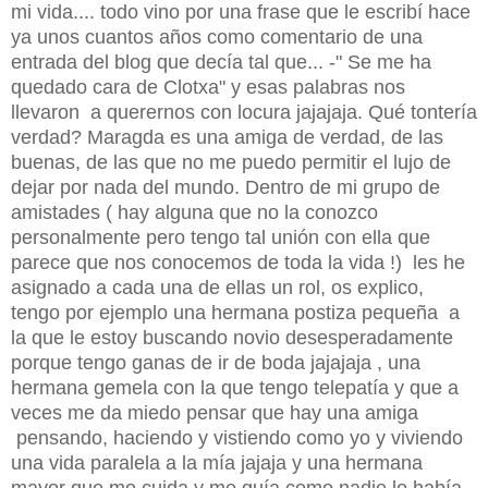
mi vida.... todo vino por una frase que le escribí hace
ya unos cuantos años como comentario de una
entrada del blog que decía tal que... -" Se me ha
quedado cara de Clotxa" y esas palabras nos
llevaron a querernos con locura jajajaja. Qué tontería
verdad? Maragda es una amiga de verdad, de las
buenas, de las que no me puedo permitir el lujo de
dejar por nada del mundo. Dentro de mi grupo de
amistades ( hay alguna que no la conozco
personalmente pero tengo tal unión con ella que
parece que nos conocemos de toda la vida !) les he
asignado a cada una de ellas un rol, os explico,
tengo por ejemplo una hermana postiza pequeña a
la que le estoy buscando novio desesperadamente
porque tengo ganas de ir de boda jajajaja , una
hermana gemela con la que tengo telepatía y que a
veces me da miedo pensar que hay una amiga
pensando, haciendo y vistiendo como yo y viviendo
una vida paralela a la mía jajaja y una hermana
mayor que me cuida y me guía como nadie lo había