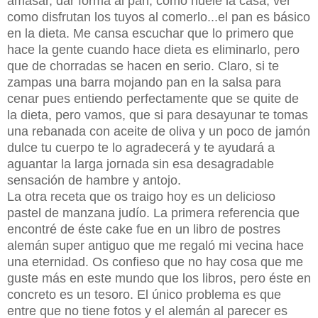
amasar, dar forma al pan, como huele la casa, ver
como disfrutan los tuyos al comerlo...el pan es básico
en la dieta. Me cansa escuchar que lo primero que
hace la gente cuando hace dieta es eliminarlo, pero
que de chorradas se hacen en serio. Claro, si te
zampas una barra mojando pan en la salsa para
cenar pues entiendo perfectamente que se quite de
la dieta, pero vamos, que si para desayunar te tomas
una rebanada con aceite de oliva y un poco de jamón
dulce tu cuerpo te lo agradecerá y te ayudará a
aguantar la larga jornada sin esa desagradable
sensación de hambre y antojo.
La otra receta que os traigo hoy es un delicioso
pastel de manzana judío. La primera referencia que
encontré de éste cake fue en un libro de postres
alemán super antiguo que me regaló mi vecina hace
una eternidad. Os confieso que no hay cosa que me
guste más en este mundo que los libros, pero éste en
concreto es un tesoro. El único problema es que
entre que no tiene fotos y el alemán al parecer es