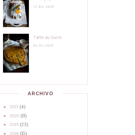
12 Dec 2020
Tarte au Sucre
06 Oct 2020
ARCHIVO
(4)
2021
►
(11)
2020
►
(23)
2019
►
(15)
2018
►