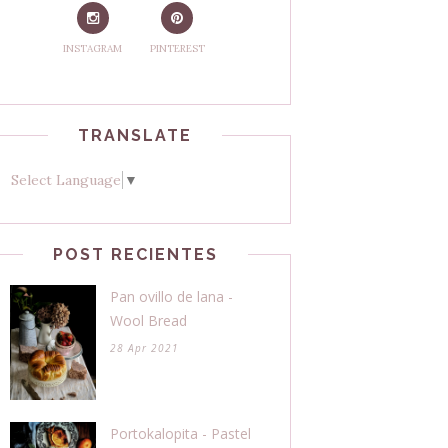
INSTAGRAM
PINTEREST
TRANSLATE
Select Language
▼
POST RECIENTES
Pan ovillo de lana -
Wool Bread
28 Apr 2021
Portokalopita - Pastel