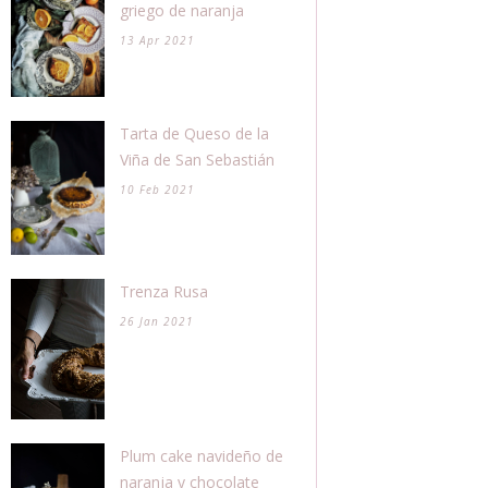
griego de naranja
13 Apr 2021
Tarta de Queso de la
Viña de San Sebastián
10 Feb 2021
Trenza Rusa
26 Jan 2021
Plum cake navideño de
naranja y chocolate