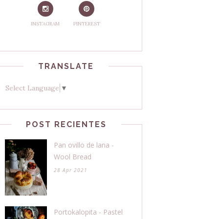
INSTAGRAM
PINTEREST
TRANSLATE
Select Language
▼
POST RECIENTES
Pan ovillo de lana -
Wool Bread
28 Apr 2021
Portokalopita - Pastel