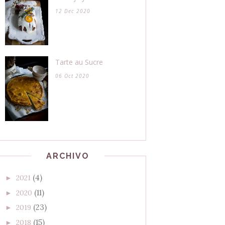
12 Dec 2020
Tarte au Sucre
06 Oct 2020
ARCHIVO
(4)
2021
►
(11)
2020
►
(23)
2019
►
(15)
2018
►