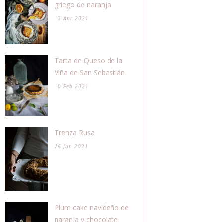
griego de naranja
13 Apr 2021
Tarta de Queso de la
Viña de San Sebastián
10 Feb 2021
Trenza Rusa
26 Jan 2021
Plum cake navideño de
naranja y chocolate