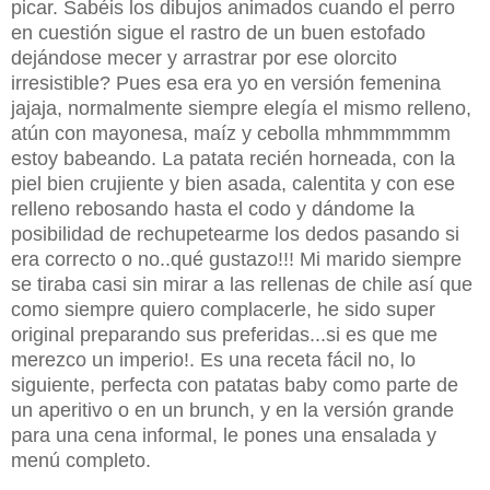
picar. Sabéis los dibujos animados cuando el perro
en cuestión sigue el rastro de un buen estofado
dejándose mecer y arrastrar por ese olorcito
irresistible? Pues esa era yo en versión femenina
jajaja, normalmente siempre elegía el mismo relleno,
atún con mayonesa, maíz y cebolla mhmmmmmm
estoy babeando. La patata recién horneada, con la
piel bien crujiente y bien asada, calentita y con ese
relleno rebosando hasta el codo y dándome la
posibilidad de rechupetearme los dedos pasando si
era correcto o no..qué gustazo!!! Mi marido siempre
se tiraba casi sin mirar a las rellenas de chile así que
como siempre quiero complacerle, he sido super
original preparando sus preferidas...si es que me
merezco un imperio!. Es una receta fácil no, lo
siguiente, perfecta con patatas baby como parte de
un aperitivo o en un brunch, y en la versión grande
para una cena informal, le pones una ensalada y
menú completo.