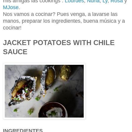
mis amigas las cookings :
Lourdes
,
Núria
,
Ly
,
Rosa
y
MJose
.
Nos vamos a cocinar? Pues venga, a lavarse las
manos, preparar los ingredientes, buena música y a
cocinar!
JACKET POTATOES WITH CHILE
SAUCE
INGREDIENTES