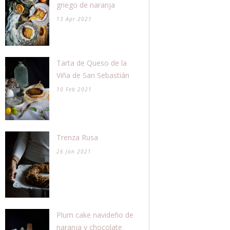
griego de naranja
13 Apr 2021
Tarta de Queso de la
Viña de San Sebastián
10 Feb 2021
Trenza Rusa
26 Jan 2021
Plum cake navideño de
naranja y chocolate