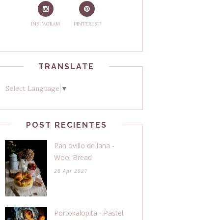
INSTAGRAM
PINTEREST
TRANSLATE
Select Language
▼
POST RECIENTES
Pan ovillo de lana -
Wool Bread
28 Apr 2021
Portokalopita - Pastel