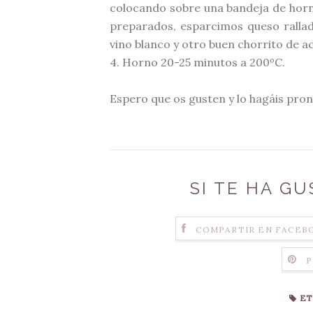
colocando sobre una bandeja de hor
preparados, esparcimos queso rallado
vino blanco y otro buen
chorrito
de ac
4. Horno 20-25 minutos a 200ºC.
Espero que os gusten y lo hagáis pron
SI TE HA G
COMPARTIR EN FACEB
P
ET