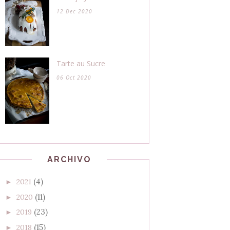
12 Dec 2020
Tarte au Sucre
06 Oct 2020
ARCHIVO
(4)
2021
►
(11)
2020
►
(23)
2019
►
(15)
2018
►